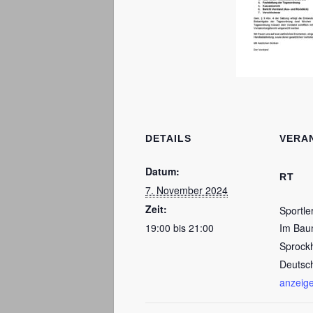
DETAILS
VERA
Datum:
RT
7. November 2024
Zeit:
Sportler
19:00 bis 21:00
Im Bau
Sprock
Deutsc
anzeig