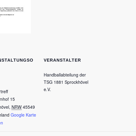
NSTALTUNGSO
VERANSTALTER
Handballabteilung der
TSG 1881 Sprockhövel
e.V.
treff
mhof 15
hövel
,
NRW
45549
hland
Google Karte
en